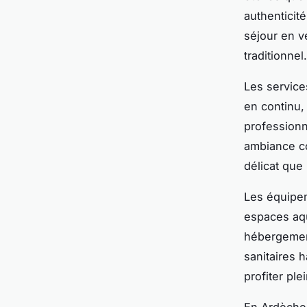
authenticit
séjour en v
traditionnel.
Les service
en continu,
professionn
ambiance co
délicat que
Les équipem
espaces aqu
hébergement
sanitaires 
profiter pl
En Ardèche,