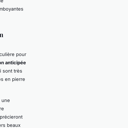
de
lamboyantes
on
culière pour
on anticipée
 sont très
es en pierre
c une
re
précieront
iers beaux