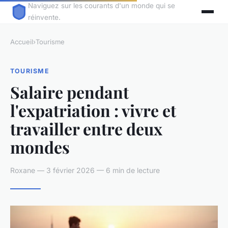
Naviguez sur les courants d'un monde qui se
réinvente.
Accueil
›
Tourisme
TOURISME
Salaire pendant
l'expatriation : vivre et
travailler entre deux
mondes
Roxane — 3 février 2026 — 6 min de lecture